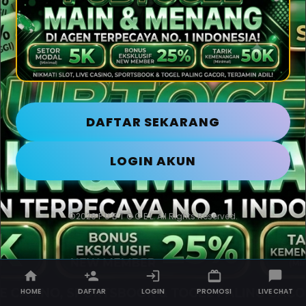
DAFTAR SEKARANG
LOGIN AKUN
©2026 P U B T O G E L. All Rights Reserved.
HOME
DAFTAR
LOGIN
PROMOSI
LIVE CHAT