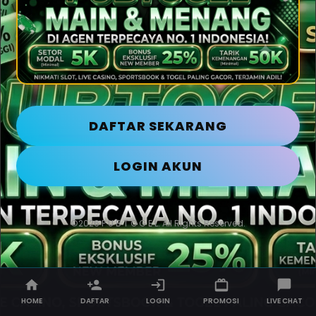
DAFTAR SEKARANG
LOGIN AKUN
©2026 P U B T O G E L. All Rights Reserved.
HOME
DAFTAR
LOGIN
PROMOSI
LIVE CHAT