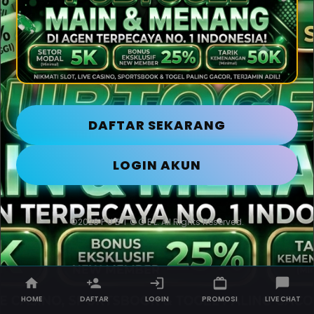
DAFTAR SEKARANG
LOGIN AKUN
©2026 P U B T O G E L. All Rights Reserved.
HOME
DAFTAR
LOGIN
PROMOSI
LIVE CHAT