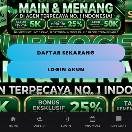
DAFTAR SEKARANG
LOGIN AKUN
©2026 P U B T O G E L. All Rights Reserved.
HOME
DAFTAR
LOGIN
PROMOSI
LIVE CHAT