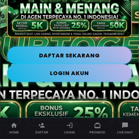
DAFTAR SEKARANG
LOGIN AKUN
©2026 P U B T O G E L. All Rights Reserved.
HOME
DAFTAR
LOGIN
PROMOSI
LIVE CHAT