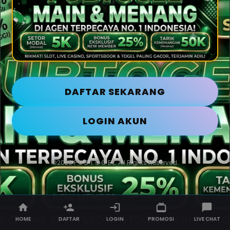
DAFTAR SEKARANG
LOGIN AKUN
©2026 P U B T O G E L. All Rights Reserved.
HOME
DAFTAR
LOGIN
PROMOSI
LIVE CHAT