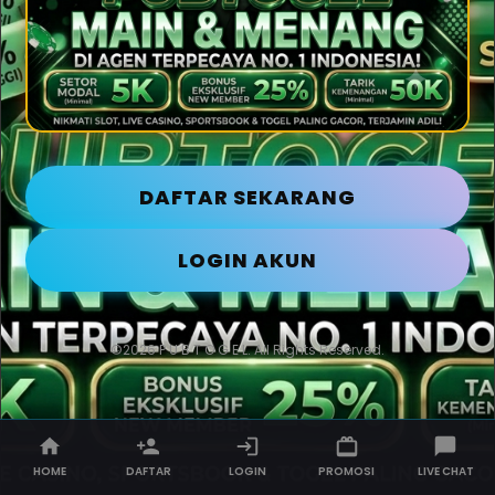
DAFTAR SEKARANG
LOGIN AKUN
©2026 P U B T O G E L. All Rights Reserved.
HOME
DAFTAR
LOGIN
PROMOSI
LIVE CHAT